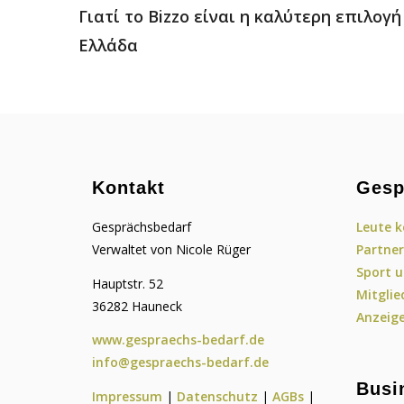
Post
Γιατί το Bizzo είναι η καλύτερη επιλογή
navigation
Ελλάδα
Kontakt
Gesp
Gesprächsbedarf
Leute 
Verwaltet von Nicole Rüger
Partner
Sport u
Hauptstr. 52
Mitglie
36282 Hauneck
Anzeig
www.gespraechs-bedarf.de
info@gespraechs-bedarf.de
Busi
Impressum
|
Datenschutz
|
AGBs
|