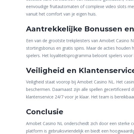
eenvoudige fruitautomaten of complexe video slots met 
vanuit het comfort van je eigen huis.
Aantrekkelijke Bonussen e
Een van de grootste trekpleisters van Amobet Casino N
stortingsbonus en gratis spins. Maar de acties houden 
spelers. Het loyaliteitsprogramma beloont spelers voor
Veiligheid en Klantenservic
Veiligheid staat voorop bij Amobet Casino NL. Het casi
beschermen. Daarnaast zijn alle spellen gecertificeerd 
klantenservice 24/7 voor je klaar. Het team is bereikbaar
Conclusie
Amobet Casino NL onderscheidt zich door een sterke co
platform is gebruiksvriendelijk en biedt een hoogwaard