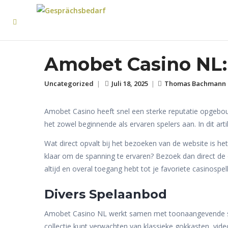
Amobet Casino NL:
Uncategorized
|
Juli 18, 2025
|
Thomas Bachmann
Amobet Casino heeft snel een sterke reputatie opgebouw
het zowel beginnende als ervaren spelers aan. In dit a
Wat direct opvalt bij het bezoeken van de website is he
klaar om de spanning te ervaren? Bezoek dan direct de o
altijd en overal toegang hebt tot je favoriete casinospel
Divers Spelaanbod
Amobet Casino NL werkt samen met toonaangevende soft
collectie kunt verwachten van klassieke gokkasten, video