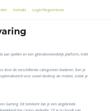
rden
Kontakt
Login/Registrieren
varing
aan spellen en een gebruiksvriendelijk platform, trekt
os door de verschillende categorieën bladeren. Ben je
geoptimaliseerd voor zowel desktop als mobiel, zodat je
n Gaming. Dit betekent dat je een uitgebreide
drukwekkend live casino-gedeelte. Of je nu houdt van