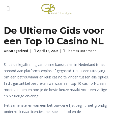
De Ultieme Gids voor
een Top 10 Casino NL
Uncategorized
|
April 18, 2026
|
Thomas Bachmann
Sinds de legalisering van online kansspelen in Nederland is het
aanbod aan platforms explosief gegroeid. Het is een uitdaging
om een betrouwbaar en leuk casino te vinden tussen alle opties.
In dit gastartikel bespreken we waar een top 10 casino NL aan
moet voldoen en hoe je de beste keuze maakt voor een veilige
en plezierige ervaring.
Het samenstellen van een betrouwbare lijst begint met grondig
onderzoek naar licenties, het spelaanbod en de