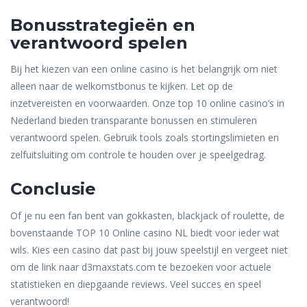
Bonusstrategieën en
verantwoord spelen
Bij het kiezen van een online casino is het belangrijk om niet
alleen naar de welkomstbonus te kijken. Let op de
inzetvereisten en voorwaarden. Onze top 10 online casino’s in
Nederland bieden transparante bonussen en stimuleren
verantwoord spelen. Gebruik tools zoals stortingslimieten en
zelfuitsluiting om controle te houden over je speelgedrag.
Conclusie
Of je nu een fan bent van gokkasten, blackjack of roulette, de
bovenstaande TOP 10 Online casino NL biedt voor ieder wat
wils. Kies een casino dat past bij jouw speelstijl en vergeet niet
om de link naar d3maxstats.com te bezoeken voor actuele
statistieken en diepgaande reviews. Veel succes en speel
verantwoord!