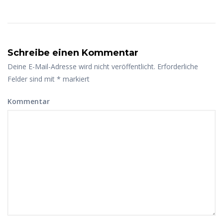
Schreibe einen Kommentar
Deine E-Mail-Adresse wird nicht veröffentlicht.
Erforderliche
Felder sind mit
*
markiert
Kommentar