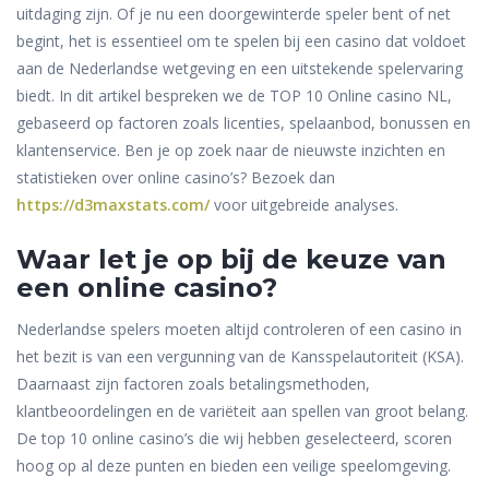
uitdaging zijn. Of je nu een doorgewinterde speler bent of net
begint, het is essentieel om te spelen bij een casino dat voldoet
aan de Nederlandse wetgeving en een uitstekende spelervaring
biedt. In dit artikel bespreken we de TOP 10 Online casino NL,
gebaseerd op factoren zoals licenties, spelaanbod, bonussen en
klantenservice. Ben je op zoek naar de nieuwste inzichten en
statistieken over online casino’s? Bezoek dan
https://d3maxstats.com/
voor uitgebreide analyses.
Waar let je op bij de keuze van
een online casino?
Nederlandse spelers moeten altijd controleren of een casino in
het bezit is van een vergunning van de Kansspelautoriteit (KSA).
Daarnaast zijn factoren zoals betalingsmethoden,
klantbeoordelingen en de variëteit aan spellen van groot belang.
De top 10 online casino’s die wij hebben geselecteerd, scoren
hoog op al deze punten en bieden een veilige speelomgeving.