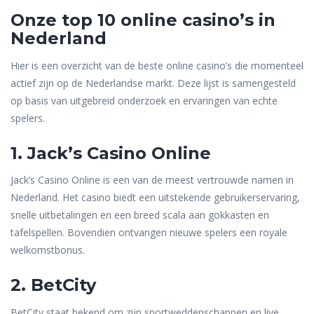
Onze top 10 online casino’s in
Nederland
Hier is een overzicht van de beste online casino’s die momenteel
actief zijn op de Nederlandse markt. Deze lijst is samengesteld
op basis van uitgebreid onderzoek en ervaringen van echte
spelers.
1. Jack’s Casino Online
Jack’s Casino Online is een van de meest vertrouwde namen in
Nederland. Het casino biedt een uitstekende gebruikerservaring,
snelle uitbetalingen en een breed scala aan gokkasten en
tafelspellen. Bovendien ontvangen nieuwe spelers een royale
welkomstbonus.
2. BetCity
BetCity staat bekend om zijn sportweddenschappen en live