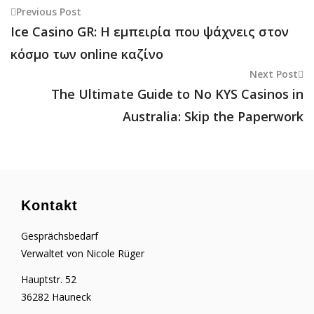
Previous Post
Post
Ice Casino GR: Η εμπειρία που ψάχνεις στον
navigation
κόσμο των online καζίνο
Next Post
The Ultimate Guide to No KYS Casinos in
Australia: Skip the Paperwork
Kontakt
Gesprächsbedarf
Verwaltet von Nicole Rüger
Hauptstr. 52
36282 Hauneck